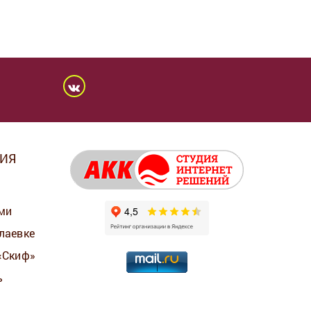
ИЯ
ми
лаевке
«Скиф»
ь